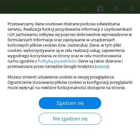
EN
PL
Przetwarzamy dane osobowe zbierane podczas odwiedzania
serwisu. Realizacja funkcji pozyskiwania informacji o użytkownikach
i ich zachowaniu odbywa się poprzez dobrowolnie wprowadzone w
formularzach informacje oraz zapisywanie w urządzeniach
końcowych plików cookies (tzw. ciasteczka). Dane, w tym pliki
cookies, wykorzystywane są w celu realizacji usług, zapewnienia
wygodnego korzystania ze strony oraz w celu monitorowania
ruchu zgodnie z
Polityką prywatności
. Dane są także zbierane i
przetwarzane przez narzędzie Google Analytics (
więcej
).
4/2014 vol. 171
Możesz zmienić ustawienia cookies w swojej przeglądarce.
Ograniczenie stosowania plików cookies w konfiguracji przeglądarki
ARTICLE
może wpłynąć na niektóre funkcjonalności dostępne na stronie.
Psychoterapia pacjentów
Zgadzam się
depresyjnych w starszym wieku
Nie zgadzam się
stosowana w oddziale
stacjonarnym i dziennym