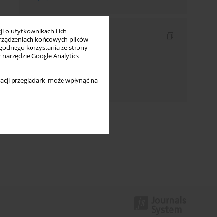
i o użytkownikach i ich
Indeksy
rządzeniach końcowych plików
wygodnego korzystania ze strony
Indeks słów kluczowych
z narzędzie Google Analytics
Indeks dziedzin
acji przeglądarki może wpłynąć na
Indeks autorów