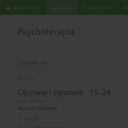
Bieżący numer
Archiwum
O czasopiśmie
Dl
2/2010 vol. 153
ARTICLE
Ojcowie i synowie 15-24
Wojciech Hanbowski
Więcej