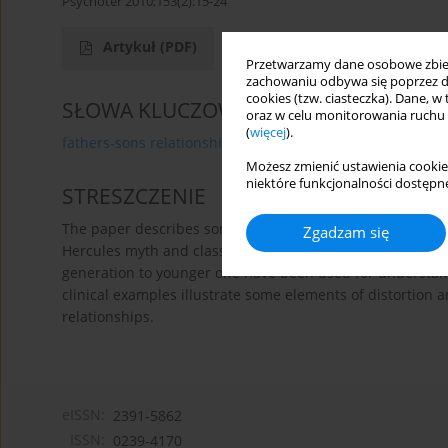
Psychoter 2010;153(2):15-24
Artykuł
(PDF)
Przetwarzamy dane osobowe zbiera
zachowaniu odbywa się poprzez d
cookies (tzw. ciasteczka). Dane, w
SŁOWA KLUCZOWE
oraz w celu monitorowania ruchu
(
więcej
).
fathers-sons relationship
Możesz zmienić ustawienia cookie
niektóre funkcjonalności dostępne
STRESZCZENIE
The paper describes some aspects of development and inh
Zgadzam się
Hercules myth and classic myth on Oedipus as well as Pa
generation to younger one have been used for understan
clinical examples illustrate some elements of distortion 
relationships.
eISSN:
2391-5862
ISSN:
0239-4170