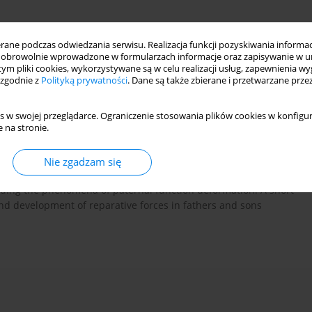
ne podczas odwiedzania serwisu. Realizacja funkcji pozyskiwania informacj
obrowolnie wprowadzone w formularzach informacje oraz zapisywanie w u
 tym pliki cookies, wykorzystywane są w celu realizacji usług, zapewnienia 
 zgodnie z
Polityką prywatności
. Dane są także zbierane i przetwarzane prze
s w swojej przeglądarce. Ograniczenie stosowania plików cookies w konfigur
 na stronie.
ibition of paternal functions. Sophocles tragedy based on
Nie zgadzam się
rson's concept of Oedipus complex transmitted from older
ding the phenomena of paternal function deformation. A short
and development of reparative forces in fathers and sons