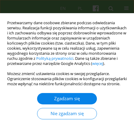
EN
PL
Przetwarzamy dane osobowe zbierane podczas odwiedzania
serwisu. Realizacja funkcji pozyskiwania informacji o użytkownikach
i ich zachowaniu odbywa się poprzez dobrowolnie wprowadzone w
formularzach informacje oraz zapisywanie w urządzeniach
końcowych plików cookies (tzw. ciasteczka). Dane, w tym pliki
cookies, wykorzystywane są w celu realizacji usług, zapewnienia
wygodnego korzystania ze strony oraz w celu monitorowania
ruchu zgodnie z
Polityką prywatności
. Dane są także zbierane i
przetwarzane przez narzędzie Google Analytics (
więcej
).
4/2019 vol. 191
Możesz zmienić ustawienia cookies w swojej przeglądarce.
Ograniczenie stosowania plików cookies w konfiguracji przeglądarki
EDITORIAL MATERIAL
może wpłynąć na niektóre funkcjonalności dostępne na stronie.
Od Redakcji
Zgadzam się
Nie zgadzam się
Mariusz Furgal
Więcej