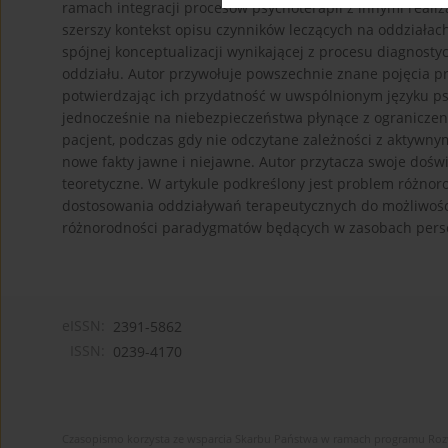
ramach integracji procesów psychoterapii z innymi realiz
szerszy kontekst opisu czynników leczących na oddziałac
spójnej konceptualizacji wynikającej z procesu diagnost
oddziału. Autor przywołuje powszechnie znane pojęcia pr
potwierdzając ich przydatność w uwspólnionym języku p
jednocześnie na niebezpieczeństwa płynące z ograniczen
pacjent, podczas gdy nie odczytane zależności z aktywnym
nowe fakty jawne i niejawne. Autor przytacza swoje doświ
teoretyczne. W artykule podkreślony jest problem różno
dostosowania oddziaływań terapeutycznych do możliwośc
różnorodności paradygmatów będących w zasobach pers
eISSN:
2391-5862
ISSN:
0239-4170
Czasopismo korzysta ze wsparcia Skarbu Państwa w ramach programu Ro