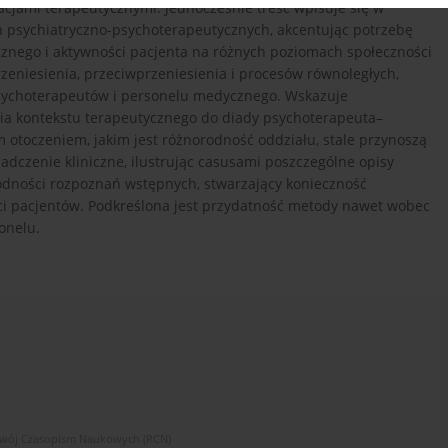
acjami terapeutycznymi. Jednocześnie treść wpisuje się w
h psychiatryczno-psychoterapeutycznych, akcentując potrzebę
ycznego i aktywności pacjenta na różnych poziomach społeczności
zeniesienia, przeciwprzeniesienia i procesów równoległych,
sychoterapeutów i personelu medycznego. Wskazuje
ia kontekstu terapeutycznego do diady psychoterapeuta–
 otoczeniem, jakim jest różnorodność oddziału, stale przynoszą
adczenie kliniczne, ilustrując casusami poszczególne opisy
rodności rozpoznań wstępnych, stwarzający konieczność
i pacjentów. Podkreślona jest przydatność metody nawet wobec
onelu.
zwój Czasopism Naukowych (RCN)