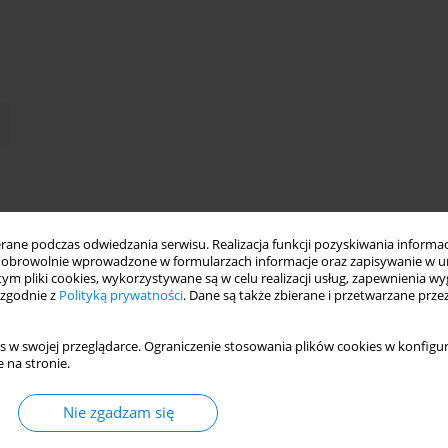
ne podczas odwiedzania serwisu. Realizacja funkcji pozyskiwania informacj
obrowolnie wprowadzone w formularzach informacje oraz zapisywanie w u
 tym pliki cookies, wykorzystywane są w celu realizacji usług, zapewnienia 
 zgodnie z
Polityką prywatności
. Dane są także zbierane i przetwarzane prze
s w swojej przeglądarce. Ograniczenie stosowania plików cookies w konfigur
 na stronie.
Nie zgadzam się
Leczenia Zaburzeń Lękowych i Afektywnych w Klinice Psychiatrii
h strategii do tworzenia właściwego otoczenia dla pacjentów w