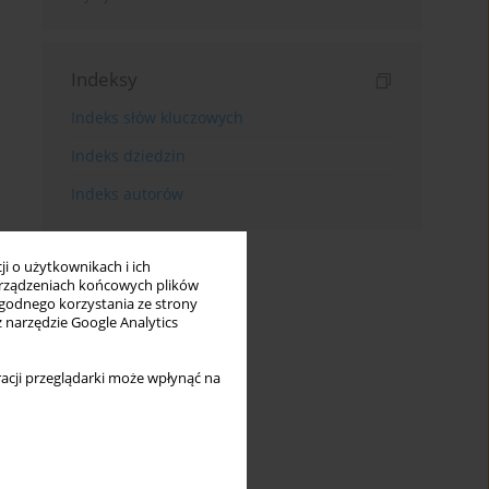
Indeksy
Indeks słów kluczowych
Indeks dziedzin
Indeks autorów
i o użytkownikach i ich
rządzeniach końcowych plików
wygodnego korzystania ze strony
z narzędzie Google Analytics
acji przeglądarki może wpłynąć na