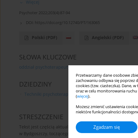
Więcej
Psychoter 2022;203(4):87-94
DOI:
https://doi.org/10.12740/PT/163065
Polski
(PDF)
Angielski
(PDF)
SŁOWA KLUCZOWE
oddział psychoterapeutyczny
wspólny język
grupa
Przetwarzamy dane osobowe zbiera
zachowaniu odbywa się poprzez d
DZIEDZINY
cookies (tzw. ciasteczka). Dane, w
oraz w celu monitorowania ruchu
Techniki psychoterapii
(
więcej
).
Możesz zmienić ustawienia cookie
niektóre funkcjonalności dostępne
STRESZCZENIE
Zgadzam się
Tekst jest częścią aktualnego dialogu w zespole Ośrodka 
w Bydgoszczy, toczącego się wokół poszukiwań efektywnyc