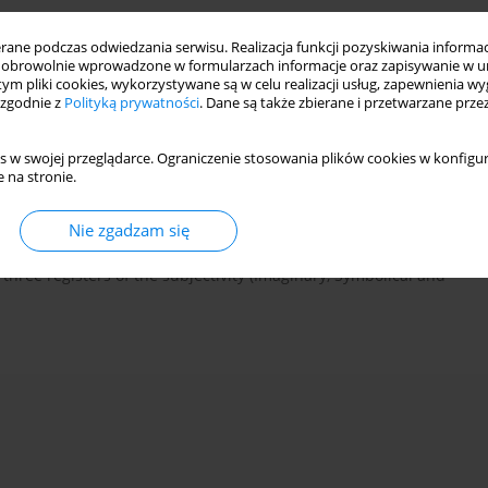
ne podczas odwiedzania serwisu. Realizacja funkcji pozyskiwania informacj
obrowolnie wprowadzone w formularzach informacje oraz zapisywanie w u
 tym pliki cookies, wykorzystywane są w celu realizacji usług, zapewnienia 
 zgodnie z
Polityką prywatności
. Dane są także zbierane i przetwarzane prze
e Other within the framework of the Lacanian thought. The Other,
s w swojej przeglądarce. Ograniczenie stosowania plików cookies w konfigur
 na stronie.
 the speech. Although it is an external, implicit part of an
 the Other is an area of the accumulated enjoyment (jouissance),
confrontation with one's own jouissance is always painful and
Nie zgadzam się
on or rationalization. Apart from this, the article discusses
three registers of the subjectivity (Imaginary, Symbolical and