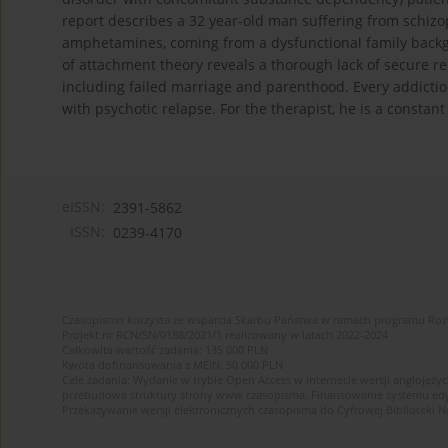
report describes a 32 year-old man suffering from schizop
amphetamines, coming from a dysfunctional family backgro
of attachment theory reveals a thorough lack of secure rel
including failed marriage and parenthood. Every addictio
with psychotic relapse. For the therapist, he is a constant
eISSN:
2391-5862
ISSN:
0239-4170
Czasopismo korzysta ze wsparcia Skarbu Państwa w ramach programu Ro
Projekt nr RCN/SN/0188/2021/1 realizowany w latach 2022-2024
Całkowita wartość zadania: 135 000 PLN
Kwota dofinansowania z MEiN: 50 000 PLN
Cele zadania: Wydanie w trybie Open Access w internecie wersji anglojęzyc
przebudowa struktury strony www czasopisma. Finansowanie systemu edytor
Przekazywanie wersji elektronicznych czasopisma do Cyfrowej Bibliotek