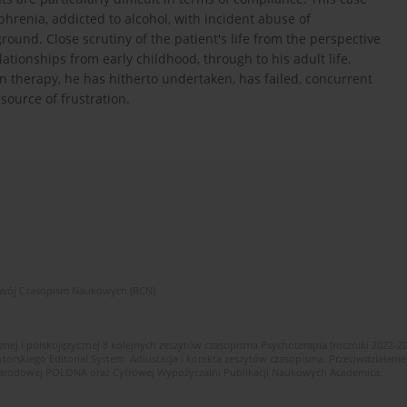
hrenia, addicted to alcohol, with incident abuse of
und. Close scrutiny of the patient's life from the perspective
ationships from early childhood, through to his adult life,
n therapy, he has hitherto undertaken, has failed, concurrent
 source of frustration.
zwój Czasopism Naukowych (RCN)
znej i polskojęzycznej 8 kolejnych zeszytów czasopisma Psychoterapia (roczniki 2022-2
skiego Editorial System. Adiustacja i korekta zeszytów czasopisma. Przeciwdziałanie
i Narodowej POLONA oraz Cyfrowej Wypożyczalni Publikacji Naukowych Academica.