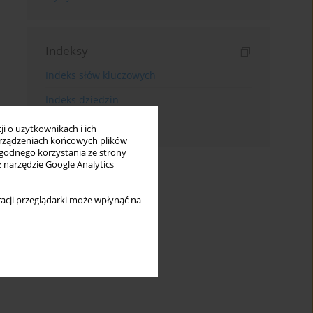
Indeksy
Indeks słów kluczowych
Indeks dziedzin
Indeks autorów
i o użytkownikach i ich
rządzeniach końcowych plików
wygodnego korzystania ze strony
z narzędzie Google Analytics
acji przeglądarki może wpłynąć na