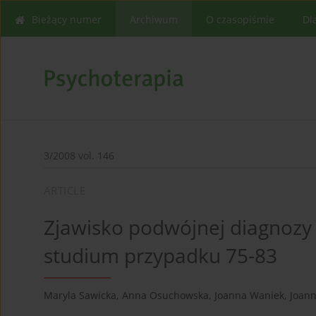
Bieżący numer
Archiwum
O czasopiśmie
Dl
3/2008 vol. 146
ARTICLE
Zjawisko podwójnej diagnozy w
studium przypadku 75-83
Maryla Sawicka
,
Anna Osuchowska
,
Joanna Waniek
,
Joan