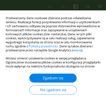
EN
PL
Przetwarzamy dane osobowe zbierane podczas odwiedzania
serwisu. Realizacja funkcji pozyskiwania informacji o użytkownikach
i ich zachowaniu odbywa się poprzez dobrowolnie wprowadzone w
formularzach informacje oraz zapisywanie w urządzeniach
końcowych plików cookies (tzw. ciasteczka). Dane, w tym pliki
cookies, wykorzystywane są w celu realizacji usług, zapewnienia
wygodnego korzystania ze strony oraz w celu monitorowania
ruchu zgodnie z
Polityką prywatności
. Dane są także zbierane i
przetwarzane przez narzędzie Google Analytics (
więcej
).
4/2020 vol. 195
Możesz zmienić ustawienia cookies w swojej przeglądarce.
Ograniczenie stosowania plików cookies w konfiguracji przeglądarki
EDITORIAL MATERIAL
może wpłynąć na niektóre funkcjonalności dostępne na stronie.
Wspomnienie Profesor Mony
Zgadzam się
Elkaim
Nie zgadzam się
1
Barbara Józefik