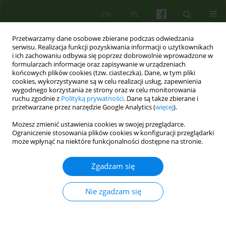
EN
PL
Przetwarzamy dane osobowe zbierane podczas odwiedzania
serwisu. Realizacja funkcji pozyskiwania informacji o użytkownikach
i ich zachowaniu odbywa się poprzez dobrowolnie wprowadzone w
formularzach informacje oraz zapisywanie w urządzeniach
końcowych plików cookies (tzw. ciasteczka). Dane, w tym pliki
cookies, wykorzystywane są w celu realizacji usług, zapewnienia
wygodnego korzystania ze strony oraz w celu monitorowania
ruchu zgodnie z
Polityką prywatności
. Dane są także zbierane i
przetwarzane przez narzędzie Google Analytics (
więcej
).
3/2013 vol. 166
Możesz zmienić ustawienia cookies w swojej przeglądarce.
Ograniczenie stosowania plików cookies w konfiguracji przeglądarki
ARTICLE
może wpłynąć na niektóre funkcjonalności dostępne na stronie.
W stronę pacjenta —
Zgadzam się
neutralność czy lojalność
Nie zgadzam się
psychoterapeuty?