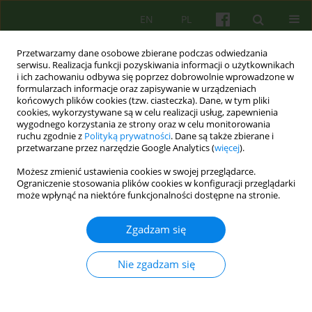
EN
PL
Przetwarzamy dane osobowe zbierane podczas odwiedzania
serwisu. Realizacja funkcji pozyskiwania informacji o użytkownikach
i ich zachowaniu odbywa się poprzez dobrowolnie wprowadzone w
formularzach informacje oraz zapisywanie w urządzeniach
końcowych plików cookies (tzw. ciasteczka). Dane, w tym pliki
cookies, wykorzystywane są w celu realizacji usług, zapewnienia
wygodnego korzystania ze strony oraz w celu monitorowania
ruchu zgodnie z
Polityką prywatności
. Dane są także zbierane i
przetwarzane przez narzędzie Google Analytics (
więcej
).
4/2008 vol. 147
Możesz zmienić ustawienia cookies w swojej przeglądarce.
Ograniczenie stosowania plików cookies w konfiguracji przeglądarki
ARTICLE
może wpłynąć na niektóre funkcjonalności dostępne na stronie.
Tak bolesne, że aż obce? —
Zgadzam się
związek pomiędzy depresją a
Nie zgadzam się
obrazem ciała u młodych
dorosłych 5-16