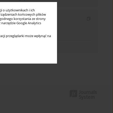
i o użytkownikach i ich
rządzeniach końcowych plików
Indeksy
wygodnego korzystania ze strony
z narzędzie Google Analytics
Indeks słów kluczowych
Indeks dziedzin
acji przeglądarki może wpłynąć na
Indeks autorów