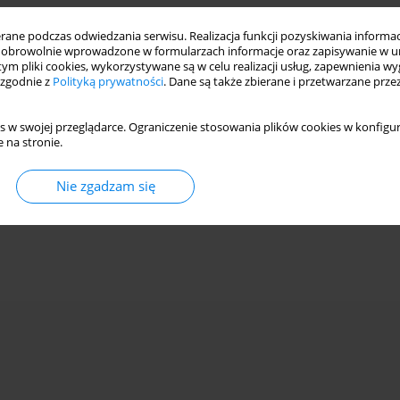
ne podczas odwiedzania serwisu. Realizacja funkcji pozyskiwania informacj
obrowolnie wprowadzone w formularzach informacje oraz zapisywanie w u
 tym pliki cookies, wykorzystywane są w celu realizacji usług, zapewnienia 
 zgodnie z
Polityką prywatności
. Dane są także zbierane i przetwarzane prze
s w swojej przeglądarce. Ograniczenie stosowania plików cookies w konfigur
 na stronie.
Nie zgadzam się