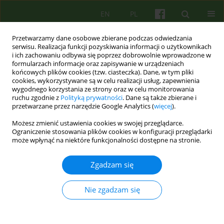
EN
PL
Przetwarzamy dane osobowe zbierane podczas odwiedzania
serwisu. Realizacja funkcji pozyskiwania informacji o użytkownikach
i ich zachowaniu odbywa się poprzez dobrowolnie wprowadzone w
formularzach informacje oraz zapisywanie w urządzeniach
końcowych plików cookies (tzw. ciasteczka). Dane, w tym pliki
cookies, wykorzystywane są w celu realizacji usług, zapewnienia
wygodnego korzystania ze strony oraz w celu monitorowania
ruchu zgodnie z
Polityką prywatności
. Dane są także zbierane i
przetwarzane przez narzędzie Google Analytics (
więcej
).
2/2010 vol. 153
Możesz zmienić ustawienia cookies w swojej przeglądarce.
Ograniczenie stosowania plików cookies w konfiguracji przeglądarki
BOOK REVIEW
może wpłynąć na niektóre funkcjonalności dostępne na stronie.
Postępowanie terapeutyczne
Zgadzam się
w chorobach a
Nie zgadzam się
Stefan Krzyminski