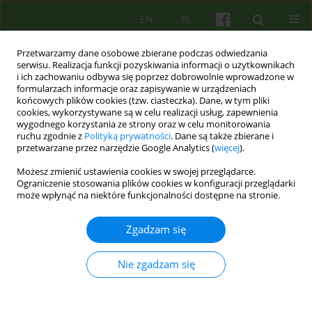
EN
PL
Przetwarzamy dane osobowe zbierane podczas odwiedzania
serwisu. Realizacja funkcji pozyskiwania informacji o użytkownikach
i ich zachowaniu odbywa się poprzez dobrowolnie wprowadzone w
formularzach informacje oraz zapisywanie w urządzeniach
końcowych plików cookies (tzw. ciasteczka). Dane, w tym pliki
cookies, wykorzystywane są w celu realizacji usług, zapewnienia
wygodnego korzystania ze strony oraz w celu monitorowania
ruchu zgodnie z
Polityką prywatności
. Dane są także zbierane i
przetwarzane przez narzędzie Google Analytics (
więcej
).
1/2019 vol. 188
Możesz zmienić ustawienia cookies w swojej przeglądarce.
Ograniczenie stosowania plików cookies w konfiguracji przeglądarki
EDITORIAL MATERIAL
może wpłynąć na niektóre funkcjonalności dostępne na stronie.
Od Redakcji
Zgadzam się
Nie zgadzam się
Malgorzata Wolska
Więcej