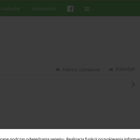
a Autorów
Aktualności
Statystyki
Pobierz cytowanie
ne podczas odwiedzania serwisu. Realizacja funkcji pozyskiwania informacj