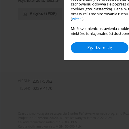
Psychoter 2018;186(3):3-4
zachowaniu odbywa się poprzez d
cookies (tzw. ciasteczka). Dane, w
Artykuł
(PDF)
oraz w celu monitorowania ruchu
(
więcej
).
Możesz zmienić ustawienia cookie
niektóre funkcjonalności dostępne
Zgadzam się
eISSN:
2391-5862
ISSN:
0239-4170
Czasopismo korzysta ze wsparcia Skarbu Państwa w ramach programu Ro
Projekt nr RCN/SN/0188/2021/1 realizowany w latach 2022-2024
Całkowita wartość zadania: 135 000 PLN
Kwota dofinansowania z MEiN: 50 000 PLN