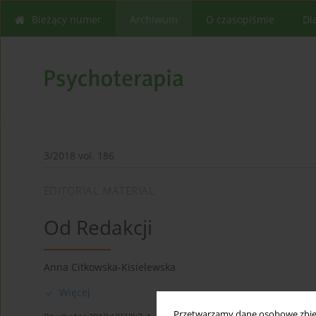
Bieżący numer
Archiwum
O czasopiśmie
Dl
3/2018 vol. 186
EDITORIAL MATERIAL
Od Redakcji
Anna Citkowska-Kisielewska
Więcej
Przetwarzamy dane osobowe zbiera