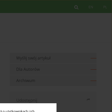
EN
PL
Wyślij swój artykuł
Dla Autorów
Archiwum
Udostępnij
Wyślij mailem
i o użytkownikach i ich