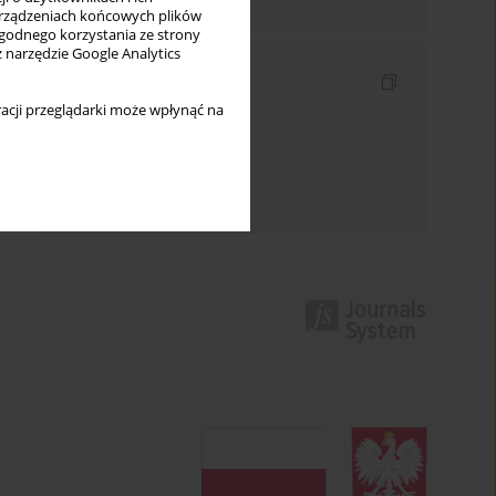
rządzeniach końcowych plików
wygodnego korzystania ze strony
z narzędzie Google Analytics
Indeksy
acji przeglądarki może wpłynąć na
Indeks słów kluczowych
Indeks dziedzin
Indeks autorów