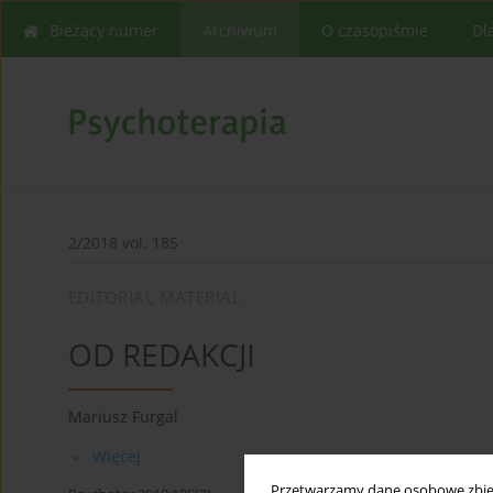
Bieżący numer
Archiwum
O czasopiśmie
Dl
2/2018 vol. 185
EDITORIAL MATERIAL
OD REDAKCJI
Mariusz Furgal
Więcej
Przetwarzamy dane osobowe zbiera