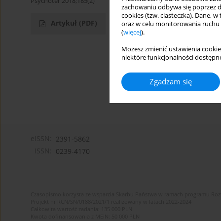
Psychoter 2018;185(2)
zachowaniu odbywa się poprzez d
cookies (tzw. ciasteczka). Dane, w
Artykuł
(PDF)
oraz w celu monitorowania ruchu
(
więcej
).
Możesz zmienić ustawienia cookie
niektóre funkcjonalności dostępne
Zgadzam się
eISSN:
2391-5862
ISSN:
0239-4170
Czasopismo korzysta ze wsparcia Skarbu Państwa w ramach programu Ro
Projekt nr RCN/SN/0188/2021/1 realizowany w latach 2022-2024
Całkowita wartość zadania: 135 000 PLN
Kwota dofinansowania z MEiN: 50 000 PLN