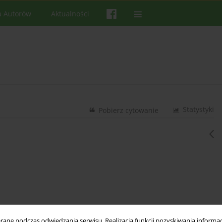
a Autorów
Aktualności
Statystyki
Pobierz cytowanie
ne podczas odwiedzania serwisu. Realizacja funkcji pozyskiwania informacj