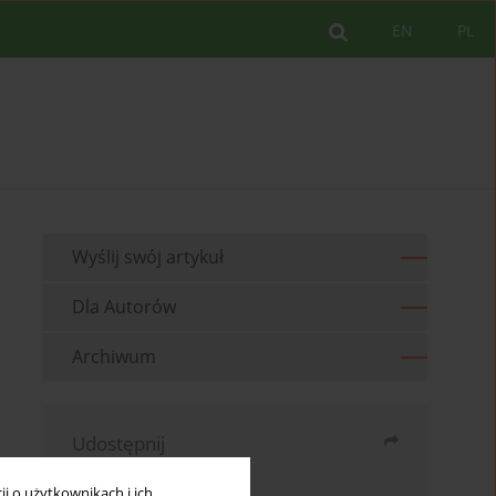
EN
PL
Wyślij swój artykuł
Dla Autorów
Archiwum
Udostępnij
Wyślij mailem
i o użytkownikach i ich