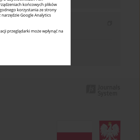
rządzeniach końcowych plików
wygodnego korzystania ze strony
z narzędzie Google Analytics
Indeksy
acji przeglądarki może wpłynąć na
Indeks słów kluczowych
Indeks dziedzin
Indeks autorów