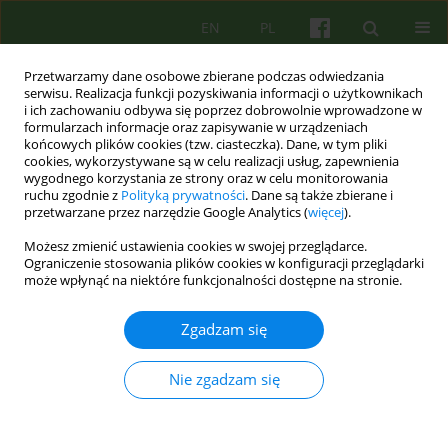
EN
PL
Przetwarzamy dane osobowe zbierane podczas odwiedzania
serwisu. Realizacja funkcji pozyskiwania informacji o użytkownikach
i ich zachowaniu odbywa się poprzez dobrowolnie wprowadzone w
formularzach informacje oraz zapisywanie w urządzeniach
końcowych plików cookies (tzw. ciasteczka). Dane, w tym pliki
cookies, wykorzystywane są w celu realizacji usług, zapewnienia
wygodnego korzystania ze strony oraz w celu monitorowania
ruchu zgodnie z
Polityką prywatności
. Dane są także zbierane i
przetwarzane przez narzędzie Google Analytics (
więcej
).
4/2007 vol. 143
Możesz zmienić ustawienia cookies w swojej przeglądarce.
Ograniczenie stosowania plików cookies w konfiguracji przeglądarki
BOOK REVIEW
może wpłynąć na niektóre funkcjonalności dostępne na stronie.
NARCYZM. PRZEGLĄD
Zgadzam się
KONCEPCJI
Nie zgadzam się
PSYCHOANALITYCZNYCH