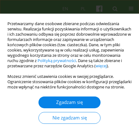
EN
PL
Przetwarzamy dane osobowe zbierane podczas odwiedzania
serwisu. Realizacja funkcji pozyskiwania informacji o użytkownikach
i ich zachowaniu odbywa się poprzez dobrowolnie wprowadzone w
formularzach informacje oraz zapisywanie w urządzeniach
końcowych plików cookies (tzw. ciasteczka). Dane, w tym pliki
cookies, wykorzystywane są w celu realizacji usług, zapewnienia
wygodnego korzystania ze strony oraz w celu monitorowania
ruchu zgodnie z
Polityką prywatności
. Dane są także zbierane i
przetwarzane przez narzędzie Google Analytics (
więcej
).
2/2012 vol. 161
Możesz zmienić ustawienia cookies w swojej przeglądarce.
Ograniczenie stosowania plików cookies w konfiguracji przeglądarki
ARTICLE
może wpłynąć na niektóre funkcjonalności dostępne na stronie.
Mea summa psychiatriae
Zgadzam się
Nie zgadzam się
Jacek Bomba
Więcej