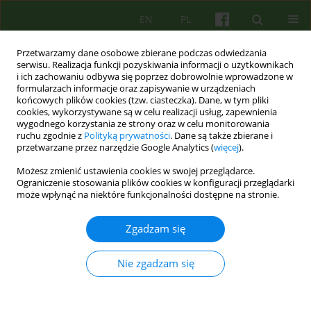
EN
PL
Przetwarzamy dane osobowe zbierane podczas odwiedzania
serwisu. Realizacja funkcji pozyskiwania informacji o użytkownikach
i ich zachowaniu odbywa się poprzez dobrowolnie wprowadzone w
formularzach informacje oraz zapisywanie w urządzeniach
końcowych plików cookies (tzw. ciasteczka). Dane, w tym pliki
cookies, wykorzystywane są w celu realizacji usług, zapewnienia
wygodnego korzystania ze strony oraz w celu monitorowania
ruchu zgodnie z
Polityką prywatności
. Dane są także zbierane i
przetwarzane przez narzędzie Google Analytics (
więcej
).
3/2014 vol. 170
Możesz zmienić ustawienia cookies w swojej przeglądarce.
Ograniczenie stosowania plików cookies w konfiguracji przeglądarki
ARTICLE
może wpłynąć na niektóre funkcjonalności dostępne na stronie.
KILKA UWAG O
Zgadzam się
MECHANIZMACH SYMBOLIZACJI
Nie zgadzam się
1
janusz galli