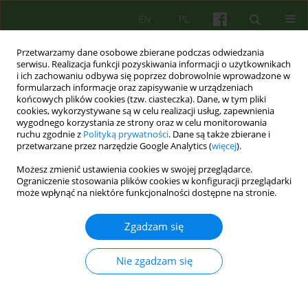
EN
PL
Przetwarzamy dane osobowe zbierane podczas odwiedzania
serwisu. Realizacja funkcji pozyskiwania informacji o użytkownikach
i ich zachowaniu odbywa się poprzez dobrowolnie wprowadzone w
formularzach informacje oraz zapisywanie w urządzeniach
końcowych plików cookies (tzw. ciasteczka). Dane, w tym pliki
cookies, wykorzystywane są w celu realizacji usług, zapewnienia
wygodnego korzystania ze strony oraz w celu monitorowania
ruchu zgodnie z
Polityką prywatności
. Dane są także zbierane i
przetwarzane przez narzędzie Google Analytics (
więcej
).
2/2017 vol. 181
Możesz zmienić ustawienia cookies w swojej przeglądarce.
Ograniczenie stosowania plików cookies w konfiguracji przeglądarki
BOOK REVIEW
może wpłynąć na niektóre funkcjonalności dostępne na stronie.
Ernest Becker ZAPRZECZANIE
Zgadzam się
ŚMIERCI
Nie zgadzam się
Marta Szabat