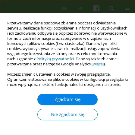
EN
PL
Przetwarzamy dane osobowe zbierane podczas odwiedzania
serwisu. Realizacja funkcji pozyskiwania informacji o użytkownikach
i ich zachowaniu odbywa się poprzez dobrowolnie wprowadzone w
formularzach informacje oraz zapisywanie w urządzeniach
końcowych plików cookies (tzw. ciasteczka). Dane, w tym pliki
cookies, wykorzystywane są w celu realizacji usług, zapewnienia
wygodnego korzystania ze strony oraz w celu monitorowania
ruchu zgodnie z
Polityką prywatności
. Dane są także zbierane i
przetwarzane przez narzędzie Google Analytics (
więcej
).
2/2007 vol. 141
Możesz zmienić ustawienia cookies w swojej przeglądarce.
Ograniczenie stosowania plików cookies w konfiguracji przeglądarki
ARTICLE
może wpłynąć na niektóre funkcjonalności dostępne na stronie.
Antropologia Antoniego
Zgadzam się
Kępińskiego
Nie zgadzam się
Jacek Bomba