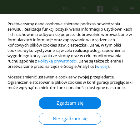
EN
PL
Przetwarzamy dane osobowe zbierane podczas odwiedzania
serwisu. Realizacja funkcji pozyskiwania informacji o użytkownikach
i ich zachowaniu odbywa się poprzez dobrowolnie wprowadzone w
formularzach informacje oraz zapisywanie w urządzeniach
końcowych plików cookies (tzw. ciasteczka). Dane, w tym pliki
cookies, wykorzystywane są w celu realizacji usług, zapewnienia
wygodnego korzystania ze strony oraz w celu monitorowania
ruchu zgodnie z
Polityką prywatności
. Dane są także zbierane i
przetwarzane przez narzędzie Google Analytics (
więcej
).
4/2008 vol. 147
Możesz zmienić ustawienia cookies w swojej przeglądarce.
Ograniczenie stosowania plików cookies w konfiguracji przeglądarki
ARTICLE
może wpłynąć na niektóre funkcjonalności dostępne na stronie.
Analiza przypadku pacjentki z
Zgadzam się
zaburzeniami osobowości typu
Nie zgadzam się
borderline hospitalizowanej na
Oddziale Leczenia Zaburzeń