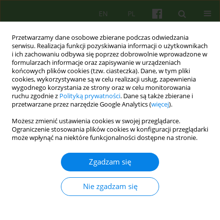
EN
PL
Przetwarzamy dane osobowe zbierane podczas odwiedzania
serwisu. Realizacja funkcji pozyskiwania informacji o użytkownikach
i ich zachowaniu odbywa się poprzez dobrowolnie wprowadzone w
formularzach informacje oraz zapisywanie w urządzeniach
końcowych plików cookies (tzw. ciasteczka). Dane, w tym pliki
cookies, wykorzystywane są w celu realizacji usług, zapewnienia
wygodnego korzystania ze strony oraz w celu monitorowania
ruchu zgodnie z
Polityką prywatności
. Dane są także zbierane i
przetwarzane przez narzędzie Google Analytics (
więcej
).
3/2007 vol. 142
Możesz zmienić ustawienia cookies w swojej przeglądarce.
Ograniczenie stosowania plików cookies w konfiguracji przeglądarki
ARTICLE
może wpłynąć na niektóre funkcjonalności dostępne na stronie.
"Sympatia", empatia,
Zgadzam się
podejmowanie perspektywy
Nie zgadzam się
Arkadiusz Bialek