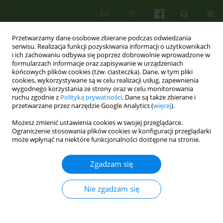
EN
PL
Przetwarzamy dane osobowe zbierane podczas odwiedzania
serwisu. Realizacja funkcji pozyskiwania informacji o użytkownikach
i ich zachowaniu odbywa się poprzez dobrowolnie wprowadzone w
formularzach informacje oraz zapisywanie w urządzeniach
końcowych plików cookies (tzw. ciasteczka). Dane, w tym pliki
cookies, wykorzystywane są w celu realizacji usług, zapewnienia
wygodnego korzystania ze strony oraz w celu monitorowania
ruchu zgodnie z
Polityką prywatności
. Dane są także zbierane i
przetwarzane przez narzędzie Google Analytics (
więcej
).
3/2017 vol. 182
Możesz zmienić ustawienia cookies w swojej przeglądarce.
Ograniczenie stosowania plików cookies w konfiguracji przeglądarki
EDITORIAL MATERIAL
może wpłynąć na niektóre funkcjonalności dostępne na stronie.
„DLA MNIE WAŻNA JEST
Zgadzam się
SPRAWIEDLIWOŚĆ I
Nie zgadzam się
RÓWNOWAGA WE WZAJEMNEJ
WYMIANIE” — ROZMOWA Z